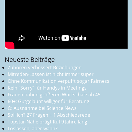
Neueste Beiträge
Zuhören verbessert Beziehungen
Mitreden-Lassen ist nicht immer super
Ohne Kommunikation verpufft sogar Fairness
Kein “Sorry” für Handys in Meetings
Frauen haben größeren Wortschatz ab 45
60+: Gutgelaunt williger für Beratung
Ö: Ausnahme bei Science News
Soll ich? 27 Fragen + 1 Abschiedsrede
Topstar-Nähe prägt Ruf 9 Jahre lang
Loslassen, aber wann?