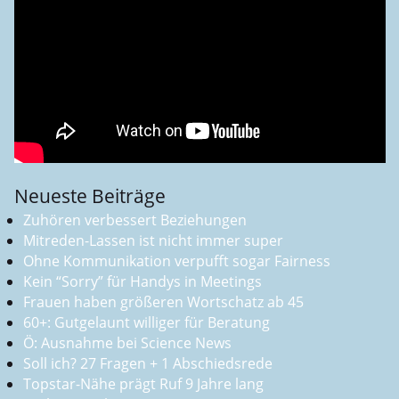
Neueste Beiträge
Zuhören verbessert Beziehungen
Mitreden-Lassen ist nicht immer super
Ohne Kommunikation verpufft sogar Fairness
Kein “Sorry” für Handys in Meetings
Frauen haben größeren Wortschatz ab 45
60+: Gutgelaunt williger für Beratung
Ö: Ausnahme bei Science News
Soll ich? 27 Fragen + 1 Abschiedsrede
Topstar-Nähe prägt Ruf 9 Jahre lang