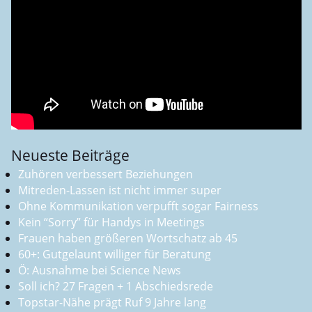
Neueste Beiträge
Zuhören verbessert Beziehungen
Mitreden-Lassen ist nicht immer super
Ohne Kommunikation verpufft sogar Fairness
Kein “Sorry” für Handys in Meetings
Frauen haben größeren Wortschatz ab 45
60+: Gutgelaunt williger für Beratung
Ö: Ausnahme bei Science News
Soll ich? 27 Fragen + 1 Abschiedsrede
Topstar-Nähe prägt Ruf 9 Jahre lang