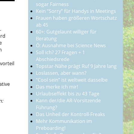
sogar Fairness
Kein “Sorry” für Handys in Meetings
Frauen haben größeren Wortschatz
ab 45
.
60+: Gutgelaunt williger für
ird
Beratung
e
Ö: Ausnahme bei Science News
n
Soll ich? 27 Fragen + 1
Abschiedsrede
vorteil
Topstar-Nähe prägt Ruf 9 Jahre lang
Loslassen, aber wann?
“Cool sein” ist weltweit dasselbe
ative
Das merke ich mir!
Urlaubseffekt bis zu 43 Tage
Kann der/die AR-Vorsitzende
n:
Führung?
Das Unheil der Kontroll-Freaks
Mehr Kommunikation im
Preboarding!