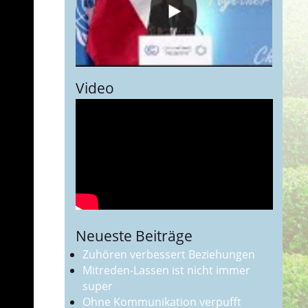
Video
Neueste Beiträge
Zuhören verbessert Beziehungen
Mitreden-Lassen ist nicht immer
super
Ohne Kommunikation verpufft