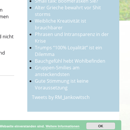
Small talk: Boomerasken Sie?
Alter Grieche bewahrt vor Shit
in
storms
hmen
Weibliche Kreativität ist
brauchbarer
Phrasen und Intransparenz in der
d nicht
Krise
Trumps “100% Loyalität” ist ein
und
Dilemma
Bauchgefühl hebt Wohlbefinden
Gruppen-Smilies am
ansteckendsten
Gute Stimmung ist keine
Voraussetzung
Tweets by RM_Jankowitsch
OK
 Webseite einverstanden sind.
Weitere Informationen