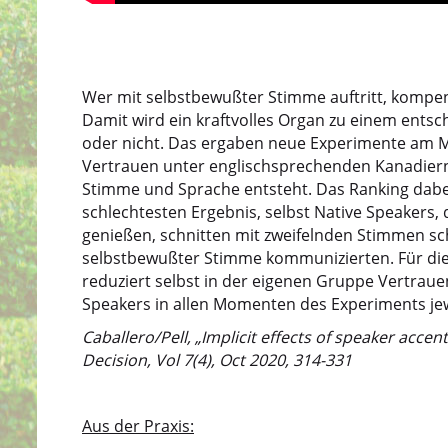
Wer mit selbstbewußter Stimme auftritt, kompens
Damit wird ein kraftvolles Organ zu einem ent
oder nicht. Das ergaben neue Experimente am Mc
Vertrauen unter englischsprechenden Kanadiern
Stimme und Sprache entsteht. Das Ranking dabei
schlechtesten Ergebnis, selbst Native Speakers, 
genießen, schnitten mit zweifelnden Stimmen sch
selbstbewußter Stimme kommunizierten. Für die
reduziert selbst in der eigenen Gruppe Vertrau
Speakers in allen Momenten des Experiments jewe
Caballero/Pell, „Implicit effects of speaker accen
Decision, Vol 7(4), Oct 2020, 314-331
Aus der Praxis: