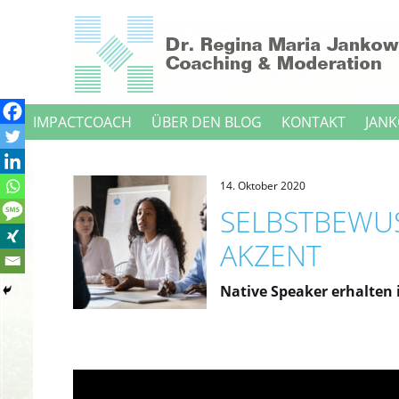
Direkt
zum
Inhalt
IMPACTCOACH
ÜBER DEN BLOG
KONTAKT
JANK
14. Oktober 2020
SELBSTBEWUS
KZENT
Native Speaker erhalten