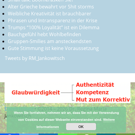
Alter Grieche bewahrt vor Shit storms
Weibliche Kreativität ist brauchbarer
Phrasen und Intransparenz in der Krise
Trumps “100% Loyalität” ist ein Dilemma
Bauchgefühl hebt Wohlbefinden
Gruppen-Smilies am ansteckendsten
Gute Stimmung ist keine Voraussetzung
Tweets by RM_Jankowitsch
Datenschutz
•
©2014 –
2026 Dr. Regina Maria
Wenn Sie fortfahren, nehmen wir an, dass Sie mit der Verwendung
Jankowitsch
von Cookies auf dieser Webseite einverstanden sind.
Weitere
OK
Informationen