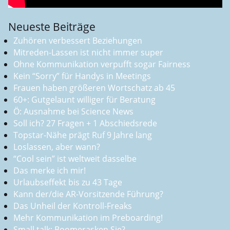
Neueste Beiträge
Zuhören verbessert Beziehungen
Mitreden-Lassen ist nicht immer super
Ohne Kommunikation verpufft sogar Fairness
Kein “Sorry” für Handys in Meetings
Frauen haben größeren Wortschatz ab 45
60+: Gutgelaunt williger für Beratung
Ö: Ausnahme bei Science News
Soll ich? 27 Fragen + 1 Abschiedsrede
Topstar-Nähe prägt Ruf 9 Jahre lang
Loslassen, aber wann?
“Cool sein” ist weltweit dasselbe
Das merke ich mir!
Urlaubseffekt bis zu 43 Tage
Kann der/die AR-Vorsitzende Führung?
Das Unheil der Kontroll-Freaks
Mehr Kommunikation im Preboarding!
Small talk: Boomerasken Sie?