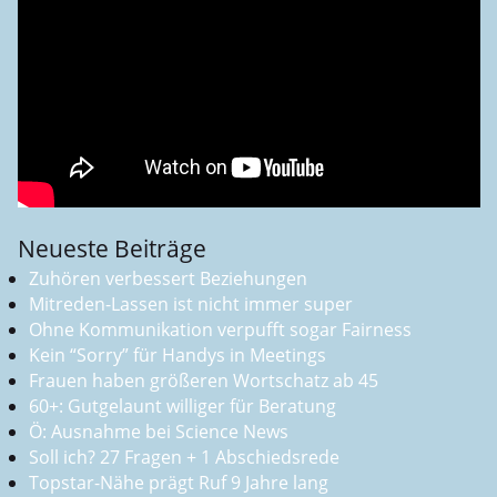
Neueste Beiträge
Zuhören verbessert Beziehungen
Mitreden-Lassen ist nicht immer super
Ohne Kommunikation verpufft sogar Fairness
Kein “Sorry” für Handys in Meetings
Frauen haben größeren Wortschatz ab 45
60+: Gutgelaunt williger für Beratung
Ö: Ausnahme bei Science News
Soll ich? 27 Fragen + 1 Abschiedsrede
Topstar-Nähe prägt Ruf 9 Jahre lang