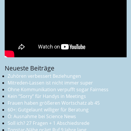
Neueste Beiträge
Zuhören verbessert Beziehungen
Mitreden-Lassen ist nicht immer super
Ohne Kommunikation verpufft sogar Fairness
Kein “Sorry” für Handys in Meetings
Frauen haben größeren Wortschatz ab 45
60+: Gutgelaunt williger für Beratung
Ö: Ausnahme bei Science News
Soll ich? 27 Fragen + 1 Abschiedsrede
Topstar-Nähe prägt Ruf 9 Jahre lang