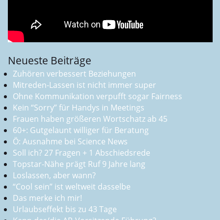
Neueste Beiträge
Zuhören verbessert Beziehungen
Mitreden-Lassen ist nicht immer super
Ohne Kommunikation verpufft sogar Fairness
Kein “Sorry” für Handys in Meetings
Frauen haben größeren Wortschatz ab 45
60+: Gutgelaunt williger für Beratung
Ö: Ausnahme bei Science News
Soll ich? 27 Fragen + 1 Abschiedsrede
Topstar-Nähe prägt Ruf 9 Jahre lang
Loslassen, aber wann?
“Cool sein” ist weltweit dasselbe
Das merke ich mir!
Urlaubseffekt bis zu 43 Tage