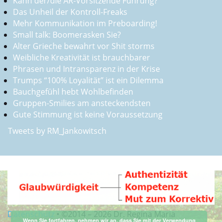
Kann der/die AR-Vorsitzende Führung?
Das Unheil der Kontroll-Freaks
Mehr Kommunikation im Preboarding!
Small talk: Boomerasken Sie?
Alter Grieche bewahrt vor Shit storms
Weibliche Kreativität ist brauchbarer
Phrasen und Intransparenz in der Krise
Trumps “100% Loyalität” ist ein Dilemma
Bauchgefühl hebt Wohlbefinden
Gruppen-Smilies am ansteckendsten
Gute Stimmung ist keine Voraussetzung
Tweets by RM_Jankowitsch
Datenschutz
•
©2014 –
2026 Dr. Regina Maria
Wenn Sie fortfahren, nehmen wir an, dass Sie mit der Verwendung