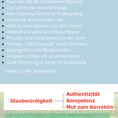
Kann der/die AR-Vorsitzende Führung?
Das Unheil der Kontroll-Freaks
Mehr Kommunikation im Preboarding!
Small talk: Boomerasken Sie?
Alter Grieche bewahrt vor Shit storms
Weibliche Kreativität ist brauchbarer
Phrasen und Intransparenz in der Krise
Trumps “100% Loyalität” ist ein Dilemma
Bauchgefühl hebt Wohlbefinden
Gruppen-Smilies am ansteckendsten
Gute Stimmung ist keine Voraussetzung
Tweets by RM_Jankowitsch
Datenschutz
•
©2014 –
2026 Dr. Regina Maria