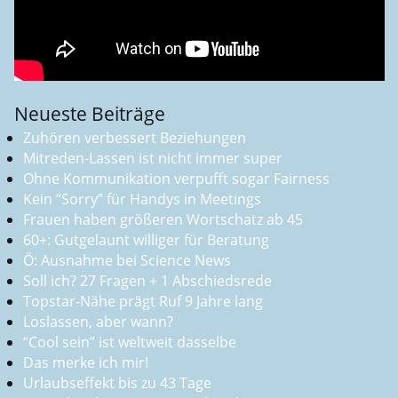
Neueste Beiträge
Zuhören verbessert Beziehungen
Mitreden-Lassen ist nicht immer super
Ohne Kommunikation verpufft sogar Fairness
Kein “Sorry” für Handys in Meetings
Frauen haben größeren Wortschatz ab 45
60+: Gutgelaunt williger für Beratung
Ö: Ausnahme bei Science News
Soll ich? 27 Fragen + 1 Abschiedsrede
Topstar-Nähe prägt Ruf 9 Jahre lang
Loslassen, aber wann?
“Cool sein” ist weltweit dasselbe
Das merke ich mir!
Urlaubseffekt bis zu 43 Tage