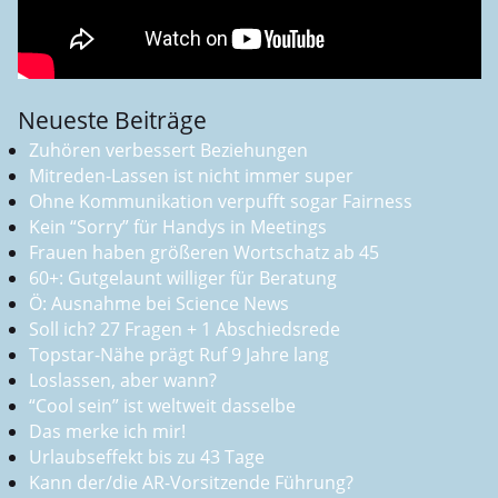
Neueste Beiträge
Zuhören verbessert Beziehungen
Mitreden-Lassen ist nicht immer super
Ohne Kommunikation verpufft sogar Fairness
Kein “Sorry” für Handys in Meetings
Frauen haben größeren Wortschatz ab 45
60+: Gutgelaunt williger für Beratung
Ö: Ausnahme bei Science News
Soll ich? 27 Fragen + 1 Abschiedsrede
Topstar-Nähe prägt Ruf 9 Jahre lang
Loslassen, aber wann?
“Cool sein” ist weltweit dasselbe
Das merke ich mir!
Urlaubseffekt bis zu 43 Tage
Kann der/die AR-Vorsitzende Führung?