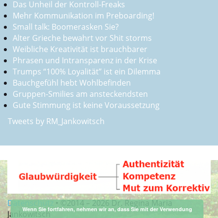
Das Unheil der Kontroll-Freaks
Mehr Kommunikation im Preboarding!
Small talk: Boomerasken Sie?
Alter Grieche bewahrt vor Shit storms
Weibliche Kreativität ist brauchbarer
Phrasen und Intransparenz in der Krise
Trumps “100% Loyalität” ist ein Dilemma
Bauchgefühl hebt Wohlbefinden
Gruppen-Smilies am ansteckendsten
Gute Stimmung ist keine Voraussetzung
Tweets by RM_Jankowitsch
Datenschutz
•
©2014 –
2026 Dr. Regina Maria
Wenn Sie fortfahren, nehmen wir an, dass Sie mit der Verwendung
Jankowitsch