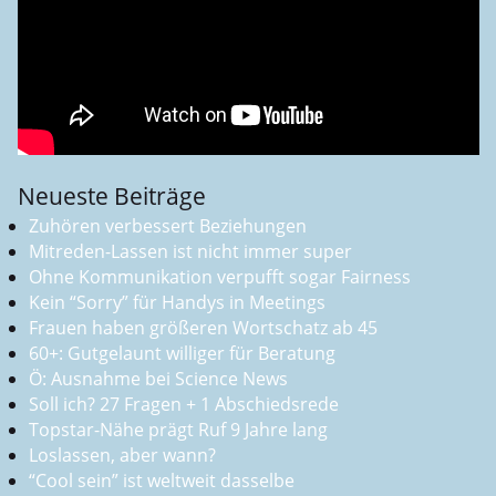
Neueste Beiträge
Zuhören verbessert Beziehungen
Mitreden-Lassen ist nicht immer super
Ohne Kommunikation verpufft sogar Fairness
Kein “Sorry” für Handys in Meetings
Frauen haben größeren Wortschatz ab 45
60+: Gutgelaunt williger für Beratung
Ö: Ausnahme bei Science News
Soll ich? 27 Fragen + 1 Abschiedsrede
Topstar-Nähe prägt Ruf 9 Jahre lang
Loslassen, aber wann?
“Cool sein” ist weltweit dasselbe