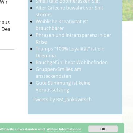
Small talk: Boomerasken Sie?
 Wir
Alter Grieche bewahrt vor Shit
storms
Weibliche Kreativität ist
t aus
brauchbarer
 Deal
Phrasen und Intransparenz in der
Krise
Trumps “100% Loyalität” ist ein
Dilemma
Bauchgefühl hebt Wohlbefinden
Gruppen-Smilies am
ansteckendsten
Gute Stimmung ist keine
Voraussetzung
Tweets by RM_Jankowitsch
OK
 Webseite einverstanden sind.
Weitere Informationen