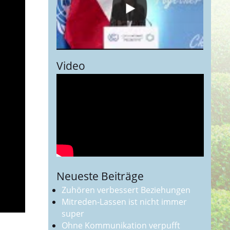
Video
Neueste Beiträge
Zuhören verbessert Beziehungen
Mitreden-Lassen ist nicht immer
super
Ohne Kommunikation verpufft