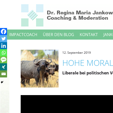
Direkt
zum
Inhalt
IMPACTCOACH
ÜBER DEN BLOG
KONTAKT
JANK
12. September 2019
HOHE MORAL
Liberale bei politischen