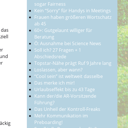
sogar Fairness
Kein “Sorry” für Handys in Meetings
Frauen haben größeren Wortschatz
ab 45
 das
60+: Gutgelaunt williger für
iell
Beratung
Ö: Ausnahme bei Science News
er
Soll ich? 27 Fragen + 1
rund
Abschiedsrede
er
Topstar-Nähe prägt Ruf 9 Jahre lang
Loslassen, aber wann?
“Cool sein” ist weltweit dasselbe
Das merke ich mir!
Urlaubseffekt bis zu 43 Tage
Kann der/die AR-Vorsitzende
Führung?
Das Unheil der Kontroll-Freaks
Mehr Kommunikation im
Preboarding!
äckig